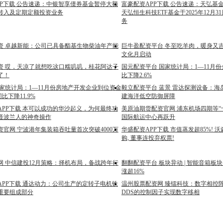
PP下载 公告速递：中银智享债券基金暂停大额
富豪配资APP下载 公告速递：天弘基
转入及定期定额投资业务
天弘恒生科技ETF基金于2025年12月
务
资 卓越新能：公司已具备酯基生物柴油年产能
巨牛盈配资平台 冬至吃羊肉，暖身又
文化月启动
资 哎，天凉了就想吃这口糯叽叽，桂花阿达子
国元配资平台 国家统计局：1—11月
了！
比下降2.6%
国家统计局：1—11月份房地产开发企业到位资金
毅立配资平台 蓝景 雷达探测设备：海
同比下降11.9%
建海洋低空防御屏障
APP下载 本可以成功的华沙起义，为何最终功
美原油期货配资官网 浦东机场四期等“
怪波兰人的神奇操作
国际航运中心再跃升
官网 宁波港年集装箱吞吐量首次突破4000万
华盛配资APP下载 市值蒸发超85%! 
购, 董事连投弃权票!
网 中信建投12月策略：择机布局，备战跨年行
翻翻配资平台 板块异动 | 智能音箱板
涨超16%
APP下载 通达动力：公司生产的定转子电机铁
温州股票配资网 臻镭科技：数字相控
重要组成部分
DDS的控制因子实现数字移相