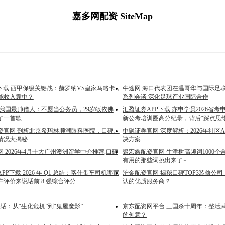
嘉多网配资 SiteMap
P下载 西甲保级关键战：赫罗纳VS皇家马略卡，
牛途网 海口代表团在温哥华与国际足
能收入囊中？
系列会谈 深化足球产业国际合作
 我国最帅僧人：不愿当公务员，29岁皈依佛
汇盈证券APP下载 亦申学员2026省考申
了一首歌
新公考培训圈高分纪录，背后“踩点思
资官网 剖析北京希玛林顺潮眼科医院，口碑、
中融证券官网 深度解析：2026年社区
情况大揭秘
决方案
 2026年4月十大广州澳洲留学中介推荐,口碑
聚宏鑫配资官网 牛津树高频词1000
有用的那些词挑出来了~
PP下载 2026 年 Q1 总结：喀什带车司机哪家
沪金配资官网 揭秘口碑TOP3装修公
评价来说话前 8 强综合评分
认的优质服务商？
怪话：从“生化危机”到“鬼屋魔影”
京东配资网平台 三国杀十周年：整活
的创意？