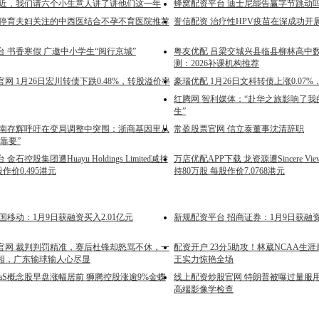
最近，我们请六个小生意人讲了讲他们这一年
蜂窝配资平台 迪士尼能告赢字节跳动
胎停育夫妇关注的中西医结合不孕不育医院推荐
誉信配资 治疗性HPV疫苗在深成功开
 书香寒假 广邀中小学生“阅行京城”
粤友优配 吕梁交城兴县临县柳林高中
测：2026补课机构推荐
网 1月26日宏川转债下跌0.48%，转股溢价率
豪瑞优配 1月26日文科转债上涨0.07%，
红腾网 智利媒体：“赴华之旅影响了
生”
 南存辉呼吁在变局调整中突围：浙商基因里从
常盈股票官网 信立泰董事沈清辞职
靠要”
石控股集团遭Huayu Holdings Limited减持
万店优配APP下载 龙资源遭Sincere View Int
股作价0.495港元
持80万股 每股作价7.0768港元
国移动：1月9日获融资买入2.01亿元
新规配资平台 招商证券：1月9日获融资
官网 裁判判罚精准，赛后杜锋却怒骂不休，一
配资开户 23分5助攻！林葳NCAA生
相，广东输球输人心尽显
王实力惊艳全场
aaS概念股早盘涨幅居前 狮腾控股涨逾9%金蝶
线上配资炒股官网 特朗普被曝过量服用
高端影像学检查