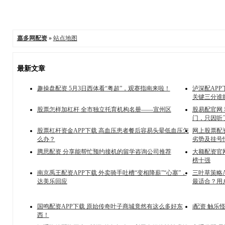
嘉多网配资
»
站点地图
最新文章
趣操盘配资 5月3日西体看“粤超”，观赛指南来啦！
泸深配AP
关键三分谁
股票怎样加杠杆 全市独立托育机构名册——宣州区
股易配官网
门，只因听
股票杠杆资金APP下载 高血压患者餐后容易头晕低血压怎
网上股票配
么办？
劣势及挂号
腾思配资 分享能帮忙预约接机的留学咨询公司推荐
大额配资官网
榜十强
南京禹王配资APP下载 外卖骑手吐槽“变相降薪”“心塞”，
三叶草策略A
达美乐回应
最适合？用户
国鸣配资APP下载 原始传奇叶子商城竟然有这么多好东
i配资 触乐
西！