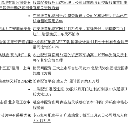
金管理有限公司关于
股票配资服务 山东药玻：公司目前未收到控股股东重组事
31日暂停申购及赎回业
宜相关进展通知
在线股票配资网平台 华荣股份：公司的核级照明产品已在
核电领域应用多年
吉祥！广安湖羊美食
西安股票配资官网 12月21冬至，有钱没钱，记得吃“2白1
红”，增强免疫，冬天不怕冷
份全国固定资产投资同
北京科汇配资APP下载 国家统计局:11月份十种有色金属产
量同比增长4.7%
岛礁盘“海防哨”，构
农业配资网官网 张震的资历深军功高，1955年为何只授中
将？其实合情合理
十五五”投用，上海
捷元网配资 三大上市平台协同发力 北部湾港集团锚定国家
战略谋发展
沃森生物又耗资20亿收
长春配资平台 凌云光: 累计回购约31万股
一号配资 港股速报 | 港股12月开门红 利好刺激 中兴通讯H
股大涨13%
块走强 北京君正盘中
融金牛配资官网 商业航天获耐心资本“伴跑” 筹码集中核心
股曝光
阵芯片中有采用类似
专业杠杆配资平台 广农糖业：截至11月20日公司股东人数
为3.11万户