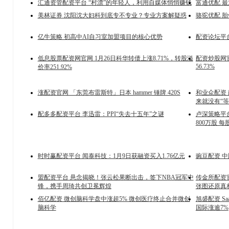
汇通资管配资平台 “村漂”的年轻人，利用自媒体悄悄赚钱
富通优配 
美林证券 沈阳沈大妇科到底专不专业？专业方案解疑惑
骆驼优配 
亿牛策略 初高中AI自习室加盟项目的核心优势
配资论坛平台
低息股票配资网官网 1月26日科华转债上涨8.71%，转股溢
配资炒股网官
56.73%
价率251.92%
涨配资官网 「东莞布雷斯特」日本 hammer 锤牌 420S
和业众配资
来就没有“等
配多多配资平台 李迅雷：PPI“失去十五年”之谜
卢深策略平台 金
800万股 每
时时赢配资平台 闻泰科技：1月9日获融资买入1.76亿元
豌豆配资 中
盟配资平台 悬念揭晓！张云松果断出击，签下NBA冠军中
传金所配资
锋，携手周琦共创卫冕辉煌
张图还原真
佰亿配资 微创脑科学盘中涨超5% 微创医疗终止合并微创
旭盛配资 S
脑科学
国际涨逾7%