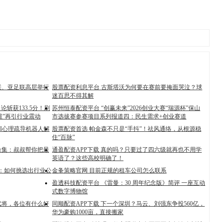
联、亚足联高层举行
股票配资利息平台 古斯塔沃为何要在赛前要掩面哭泣？球
迷百思不得其解
论斩获133.5分！刷
苏州恒泰配资平台 “创赢未来”2026创业大赛“瑞源杯”保山
维”再引行业震动
市选拔赛参赛项目系列报道四：民生需求+创业赛道
AI心理疏导机器人解
股票配资首选 帕金森不只是“手抖”！祛风通络，从根源稳
住“百脉”
个合集：叔叔帮你把最
通盈配资APP下载 真的吗？只要过了四六级就再也不用学
英语了？这些高校明确了！
司：如何挑选出行业公
金夆策略官网 目前正规的租车公司怎么联系
盈透科技配资平台 《雷曼：30 周年纪念版》简评 一座互动
式数字博物馆
武将，各位有什么好
同顺配资APP下载 下一个深圳？马云、刘强东争投560亿，
华为豪购1000亩，直接搬家