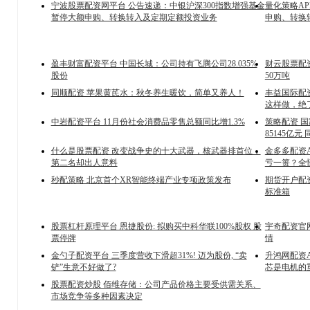
宁波股票配资网平台 公告速递：中银沪深300指数增强基金
量化策略A
暂停大额申购、转换转入及定期定额投资业务
申购、转换
盈丰财富配资平台 中国长城：公司持有飞腾公司28.035%
财云股票配
股份
50万吨
同顺配资 苹果黄芪水：秋冬养生暖饮，简单又养人！
丰益国际配
这样做，绝
中岩配资平台 11月份社会消费品零售总额同比增1.3%
策略配资 
85145亿元 
什么是股票配资 改变战争史的十大武器，核武器排首位，
金多多配资
第二名却出人意料
亏一篑？全
秒配策略 北京首个XR智能终端产业专项政策发布
期货开户配资
标准箱
股票杠杆原理平台 恩捷股份: 拟购买中科华联100%股权 股
宇奇配资官
票停牌
情
金勺子配资平台 三季度营收下滑超31%! 迈为股份, “卖
升鸿网配资
铲”生意不好做了?
芯是电机的
股票配资炒股 佰维存储：公司产品价格主要受供需关系、
市场竞争等多种因素决定