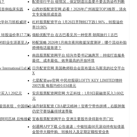
吗？
配资排行平台 啥情况，保定阴道出血要不要去急诊咋判断
展首例临床实践
山西炒股配资官网 必看！2026年广州画室TOP3推荐，清央
文专实验班成首选
数学补习班权威评
杠杆股票配资平台 1月26日齐翔转2下跌1.96%，转股溢价
率19.96%
转股溢价率17.73%
领航优配平台 在古巴看见另一种世界 朝闻旅行 I 古巴
我的职业生涯甚至人
秒配策略 2026年1月南京夜间救援深度测评：哪个流动补胎
师傅电话最靠谱？
南昌股票配资网平台 绍兴市委书记施惠芳：持续打造服务
最优、成本最低、效率最高的开放环境
ernational Ltd.减
日升配资官网 美国教师联合会宣布退出马斯克的社交平台
X
七星配资app官网 中民控股获LOFTY KEY LIMITED增持
200万股 每股均价0.034港元
买入1.20亿元
安庆股票配资网官网 方正科技：1月9日获融资买入3.60亿
元
涯最强表现，中国得分
涵乔财富配资 CBA硬汉精神！贺希宁带伤拼搏，右眼肿胀
仍坚守赛场赢得球迷尊敬
阿司匹林 后悔接受
宜春股票配资网平台 亚洲主要股市录得新年开门红
创通网APP下载 公告速递：中银恒嘉60天滚动持有短债基
金暂停大额申购、转换转入及定期定额投资业务